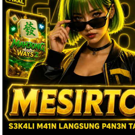
Twistshake
TY Toys
U
V
Veja
Vitaflow
Vtech
W
Waterland
Wellness
X